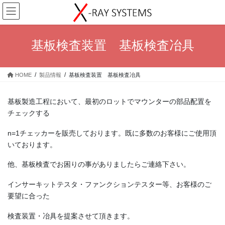
コ
ナ
ン
ビ
テ
ゲ
ン
ー
基板検査装置 基板検査冶具
ツ
シ
へ
ョ
ス
ン
HOME
製品情報
基板検査装置 基板検査冶具
キ
に
ッ
移
プ
動
基板製造工程において、最初のロットでマウンターの部品配置を
チェックする
n=1チェッカーを販売しております。既に多数のお客様にご使用頂
いております。
他、基板検査でお困りの事がありましたらご連絡下さい。
インサーキットテスタ・ファンクションテスター等、お客様のご
要望に合った
検査装置・冶具を提案させて頂きます。