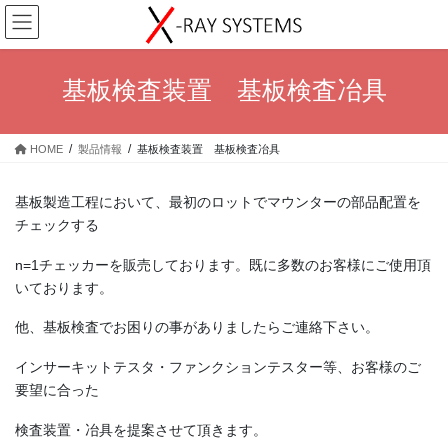
コ
ナ
ン
ビ
テ
ゲ
ン
ー
基板検査装置 基板検査冶具
ツ
シ
へ
ョ
ス
ン
HOME
製品情報
基板検査装置 基板検査冶具
キ
に
ッ
移
プ
動
基板製造工程において、最初のロットでマウンターの部品配置を
チェックする
n=1チェッカーを販売しております。既に多数のお客様にご使用頂
いております。
他、基板検査でお困りの事がありましたらご連絡下さい。
インサーキットテスタ・ファンクションテスター等、お客様のご
要望に合った
検査装置・冶具を提案させて頂きます。